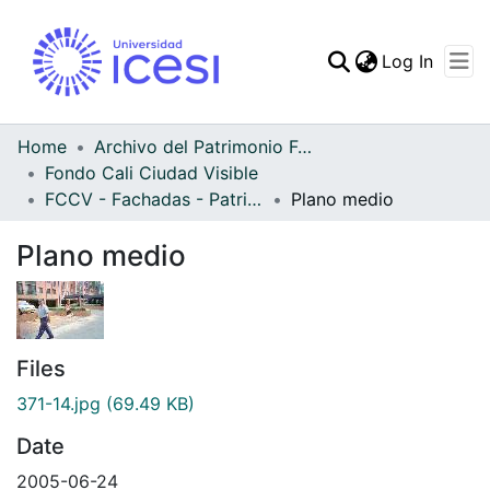
(curren
Log In
Communities & Collec
All of DSpace
Home
Archivo del Patrimonio Fotográfico y Fílmico del Valle del Cauca
Fondo Cali Ciudad Visible
Statistics
FCCV - Fachadas - Patrimonial
Plano medio
Plano medio
Files
371-14.jpg
(69.49 KB)
Date
2005-06-24