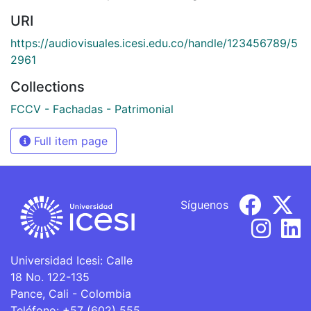
URI
https://audiovisuales.icesi.edu.co/handle/123456789/5
2961
Collections
FCCV - Fachadas - Patrimonial
Full item page
Síguenos
Universidad Icesi: Calle
18 No. 122-135
Pance, Cali - Colombia
Teléfono: +57 (602) 555