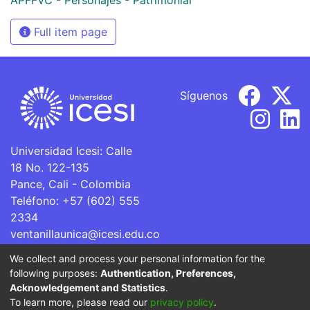
Full item page
Síguenos
Universidad Icesi: Calle
18 No. 122-135
Pance, Cali - Colombia
Teléfono: +57 (602) 555
2334
ventanillaunica@icesi.edu.co
We collect and process your personal information for the
La Universidad Icesi es una Institución de Educación
following purposes:
Authentication, Preferences,
Superior que se encuentra sujeta a inspección y vigilancia
Acknowledgement and Statistics
.
por parte del Ministerio de Educación Nacional.
To learn more, please read our
privacy policy
.