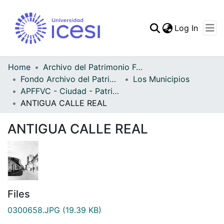
(curren
Log In
Communities & Collec
All of DSpace
Home
Archivo del Patrimonio Fotográfico y Fílmico del Valle del Cauca
Fondo Archivo del Patrimonio Fotográfico y Fílmico del Valle del Cauca
Los Municipios
Statistics
APFFVC - Ciudad - Patrimonial
ANTIGUA CALLE REAL
ANTIGUA CALLE REAL
Files
0300658.JPG
(19.39 KB)