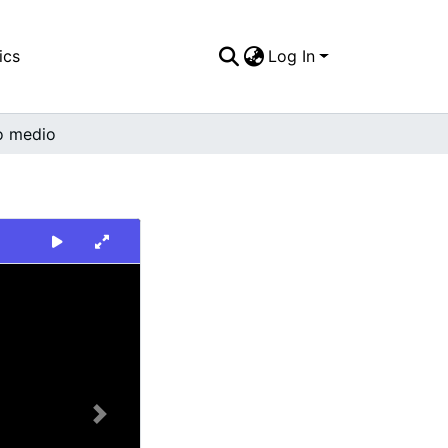
ics
Log In
o medio
Next