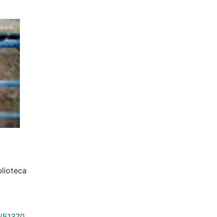
blioteca
9/51370