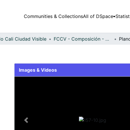
Communities & Collections
All of DSpace
Statist
o Cali Ciudad Visible
FCCV - Composición - Patrimonial
Plan
Images & Videos
Slide 1 of 1
Previous