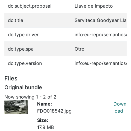
dc.subject.proposal
Llave de Impacto
dc.title
Serviteca Goodyear Llant
dc.type.driver
info:eu-repo/semantics/o
dc.type.spa
Otro
dc.type.version
info:eu-repo/semantics/p
Files
Original bundle
Now showing
1 - 2 of 2
Name:
Down
FDO018542.jpg
load
Size:
17.9 MB