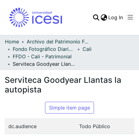
(curren
Log In
Communities & Collec
All of DSpace
Home
Archivo del Patrimonio Fotográfico y Fílmico del Valle del Cauca
Fondo Fotográfico Diario Occidente
Cali
Statistics
FFDO - Cali - Patrimonial
Serviteca Goodyear Llantas la autopista
Serviteca Goodyear Llantas la
autopista
Simple item page
dc.audience
Todo Público