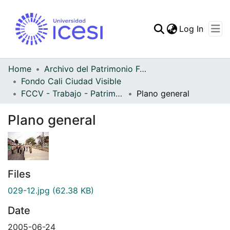
(curren
Log In
Communities & Collec
All of DSpace
Home
Archivo del Patrimonio Fotográfico y Fílmico del Valle del Cauca
Fondo Cali Ciudad Visible
Statistics
FCCV - Trabajo - Patrimonial
Plano general
Plano general
Files
029-12.jpg
(62.38 KB)
Date
2005-06-24