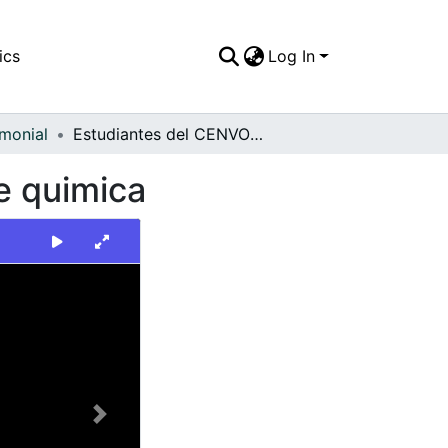
ics
Log In
imonial
Estudiantes del CENVOC hacen experimentos de quimica
e quimica
Next