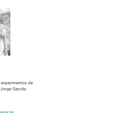
 experimentos de
l Jorge Garcés
9/60626