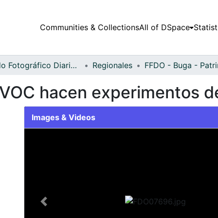
Communities & Collections
All of DSpace
Statist
Fondo Fotográfico Diario Occidente
Regionales
FFDO - Buga - Patr
NVOC hacen experimentos d
Images & Videos
Slide 1 of 1
Previous