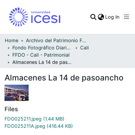
(curren
Log In
Communities & Collec
All of DSpace
Home
Archivo del Patrimonio Fotográfico y Fílmico del Valle del Cauca
Fondo Fotográfico Diario Occidente
Cali
Statistics
FFDO - Cali - Patrimonial
Almacenes La 14 de pasoancho
Almacenes La 14 de pasoancho
Files
FDO025211.jpeg
(1.44 MB)
FDO025211A.jpeg
(416.44 KB)