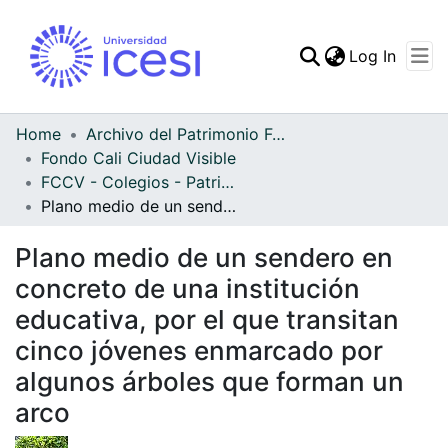
(curren
Log In
Communities & Collec
All of DSpace
Home
Archivo del Patrimonio Fotográfico y Fílmico del Valle del Cauca
Fondo Cali Ciudad Visible
Statistics
FCCV - Colegios - Patrimonial
Plano medio de un sendero en concreto de una institución educativa, por el que transitan cinco jóvenes enmarcado por algunos árboles que forman un arco
Plano medio de un sendero en
concreto de una institución
educativa, por el que transitan
cinco jóvenes enmarcado por
algunos árboles que forman un
arco