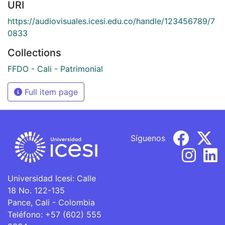
URI
https://audiovisuales.icesi.edu.co/handle/123456789/7
0833
Collections
FFDO - Cali - Patrimonial
Full item page
Síguenos
Universidad Icesi: Calle
18 No. 122-135
Pance, Cali - Colombia
Teléfono: +57 (602) 555