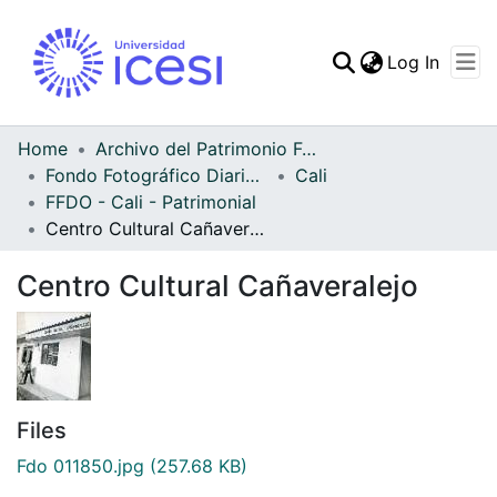
(curren
Log In
Communities & Collec
All of DSpace
Home
Archivo del Patrimonio Fotográfico y Fílmico del Valle del Cauca
Fondo Fotográfico Diario Occidente
Cali
Statistics
FFDO - Cali - Patrimonial
Centro Cultural Cañaveralejo
Centro Cultural Cañaveralejo
Files
Fdo 011850.jpg
(257.68 KB)