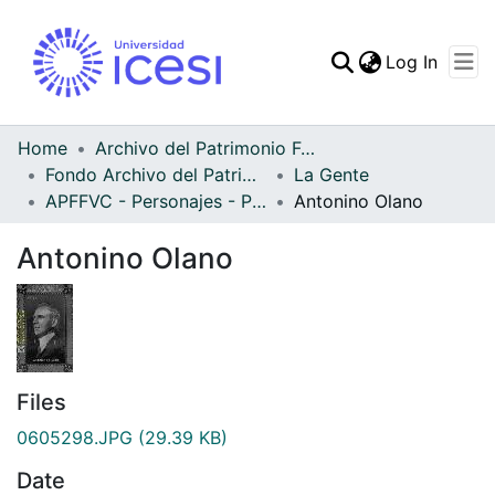
(curren
Log In
Communities & Collec
All of DSpace
Home
Archivo del Patrimonio Fotográfico y Fílmico del Valle del Cauca
Fondo Archivo del Patrimonio Fotográfico y Fílmico del Valle del Cauca
La Gente
Statistics
APFFVC - Personajes - Patrimonial
Antonino Olano
Antonino Olano
Files
0605298.JPG
(29.39 KB)
Date