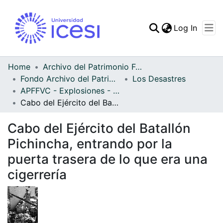
(curren
Log In
Communities & Collec
All of DSpace
Home
Archivo del Patrimonio Fotográfico y Fílmico del Valle del Cauca
Fondo Archivo del Patrimonio Fotográfico y Fílmico del Valle del Cauca
Los Desastres
Statistics
APFFVC - Explosiones - Patrimonial
Cabo del Ejército del Batallón Pichincha, entrando por la puerta trasera de lo que era una cigerrería
Cabo del Ejército del Batallón
Pichincha, entrando por la
puerta trasera de lo que era una
cigerrería