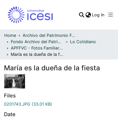
(curren
Log In
Communities & Collec
All of DSpace
Home
Archivo del Patrimonio Fotográfico y Fílmico del Valle del Cauca
Fondo Archivo del Patrimonio Fotográfico y Fílmico del Valle del Cauca
Lo Cotidiano
Statistics
APFFVC - Fotos Familiares - Patrimonial
María es la dueña de la fiesta
María es la dueña de la fiesta
Files
0201743.JPG
(33.01 KB)
Date