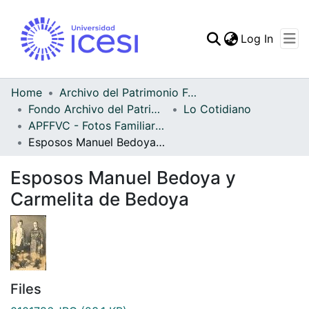
(curren
Log In
Communities & Collec
All of DSpace
Home
Archivo del Patrimonio Fotográfico y Fílmico del Valle del Cauca
Fondo Archivo del Patrimonio Fotográfico y Fílmico del Valle del Cauca
Lo Cotidiano
Statistics
APFFVC - Fotos Familiares - Patrimonial
Esposos Manuel Bedoya y Carmelita de Bedoya
Esposos Manuel Bedoya y
Carmelita de Bedoya
Files