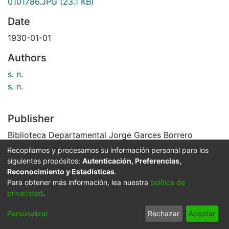
0101786.JPG
(23.1 KB)
Date
1930-01-01
Authors
s. n.
s. n.
Publisher
Biblioteca Departamental Jorge Garces Borrero
Recopilamos y procesamos su información personal para los
Description
siguientes propósitos:
Autenticación, Preferencias,
Esposos Manuel Bedoya y Carmelita de Bedoya.
Reconocimiento y Estadísticas
.
Para obtener más información, lea nuestra
política de
Caicedonia. 1930 .
privacidad
.
El Archivo del Patrimonio Fotográfico y Fílmico del
Valle del Cauca es responsabilidad de la Biblioteca
Personalizar
Rechazar
Aceptar
Departamental del Valle Jorge Garcés Borrero, por