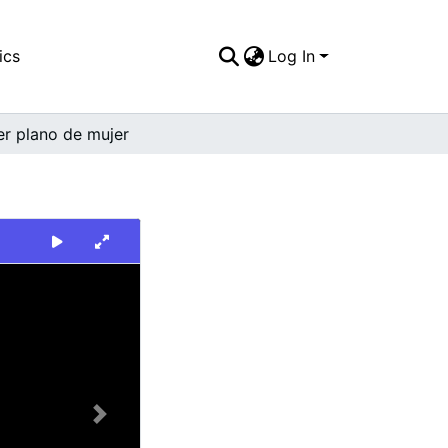
ics
Log In
er plano de mujer
Next