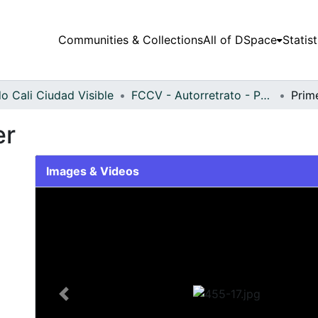
Communities & Collections
All of DSpace
Statist
o Cali Ciudad Visible
FCCV - Autorretrato - Patrimonial
Prim
er
Images & Videos
Slide 1 of 1
Previous