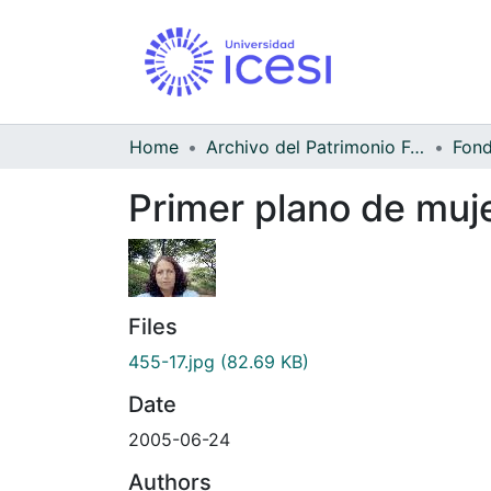
Home
Archivo del Patrimonio Fotográfico y Fílmico del Valle del Cauca
Fond
Primer plano de muj
Files
455-17.jpg
(82.69 KB)
Date
2005-06-24
Authors