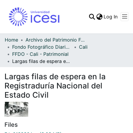
(curren
Log In
Communities & Collec
All of DSpace
Home
Archivo del Patrimonio Fotográfico y Fílmico del Valle del Cauca
Fondo Fotográfico Diario Occidente
Cali
Statistics
FFDO - Cali - Patrimonial
Largas filas de espera en la Registraduría Nacional del Estado Civil
Largas filas de espera en la
Registraduría Nacional del
Estado Civil
Files