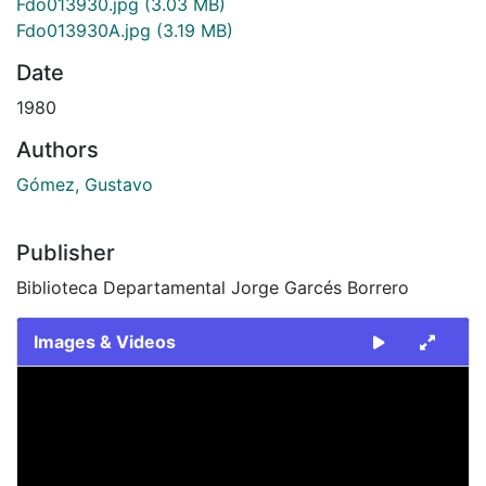
Fdo013930.jpg
(3.03 MB)
Fdo013930A.jpg
(3.19 MB)
Date
1980
Authors
Gómez, Gustavo
Publisher
Biblioteca Departamental Jorge Garcés Borrero
Images & Videos
Slide 1 of 2