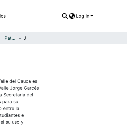
ics
Log In
APFFVC - Muebles - Patrimonial
J
Valle del Cauca es
Valle Jorge Garcés
a Secretaria del
s para su
 entre la
tudiantes e
 el su uso y