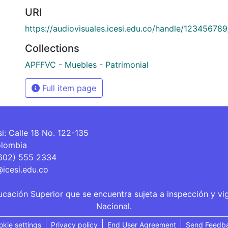
URI
https://audiovisuales.icesi.edu.co/handle/12345678
Collections
APFFVC - Muebles - Patrimonial
Full item page
si: Calle 18 No. 122-135
olombia
(602) 555 2334
@icesi.edu.co
ucación Superior que se encuentra sujeta a inspección y vi
Nacional.
okie settings
Privacy policy
End User Agreement
Send Feedb