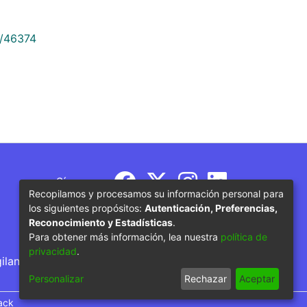
9/46374
Síguenos
Recopilamos y procesamos su información personal para
los siguientes propósitos:
Autenticación, Preferencias,
Reconocimiento y Estadísticas
.
Para obtener más información, lea nuestra
política de
privacidad
.
gilancia por parte del Ministerio de Educación
Personalizar
Rechazar
Aceptar
ack