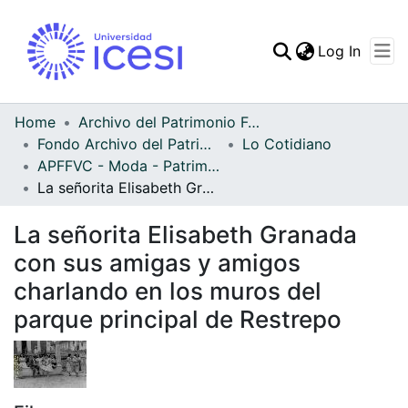
(curren
Log In
Communities & Collec
All of DSpace
Home
Archivo del Patrimonio Fotográfico y Fílmico del Valle del Cauca
Fondo Archivo del Patrimonio Fotográfico y Fílmico del Valle del Cauca
Lo Cotidiano
Statistics
APFFVC - Moda - Patrimonial
La señorita Elisabeth Granada con sus amigas y amigos charlando en los muros del parque principal de Restrepo
La señorita Elisabeth Granada
con sus amigas y amigos
charlando en los muros del
parque principal de Restrepo