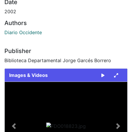
Date
2002
Authors
Diario Occidente
Publisher
Biblioteca Departamental Jorge Garcés Borrero
Images & Videos
Slide 1 of 2
Previous
Next