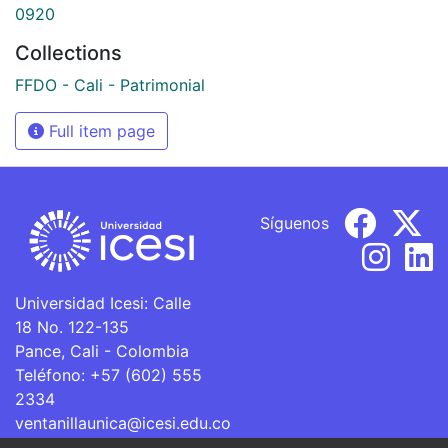
0920
Collections
FFDO - Cali - Patrimonial
Full item page
Síguenos
Universidad Icesi: Calle
18 No. 122-135
Pance, Cali - Colombia
Teléfono: +57 (602) 555
2334
ventanillaunica@icesi.edu.co