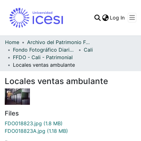
(curren
Log In
Communities & Collec
All of DSpace
Home
Archivo del Patrimonio Fotográfico y Fílmico del Valle del Cauca
Fondo Fotográfico Diario Occidente
Cali
Statistics
FFDO - Cali - Patrimonial
Locales ventas ambulante
Locales ventas ambulante
Files
FDO018823.jpg
(1.8 MB)
FDO018823A.jpg
(1.18 MB)