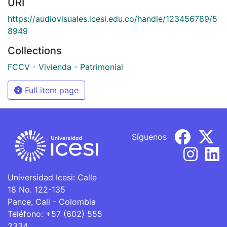
URI
https://audiovisuales.icesi.edu.co/handle/123456789/5
8949
Collections
FCCV - Vivienda - Patrimonial
Full item page
Síguenos
Universidad Icesi: Calle
18 No. 122-135
Pance, Cali - Colombia
Teléfono: +57 (602) 555
2334