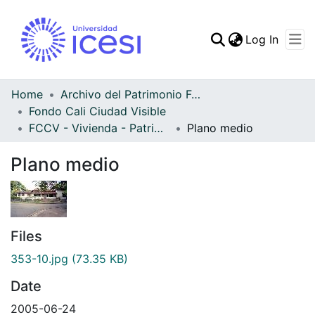
(curren
Log In
Communities & Collec
All of DSpace
Home
Archivo del Patrimonio Fotográfico y Fílmico del Valle del Cauca
Fondo Cali Ciudad Visible
Statistics
FCCV - Vivienda - Patrimonial
Plano medio
Plano medio
Files
353-10.jpg
(73.35 KB)
Date
2005-06-24