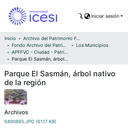
Iniciar sesión
Comunidades
Todo DSpace
Inicio
Archivo del Patrimonio Fotográfico y Fílmico del Valle del Cauca
Fondo Archivo del Patrimonio Fotográfico y Fílmico del Valle del Cauca
Los Municipios
Estadísticas
APFFVC - Ciudad - Patrimonial
Parque El Sasmán, árbol nativo de la región
Parque El Sasmán, árbol nativo
de la región
Archivos
0400865.JPG
(61.17 KB)