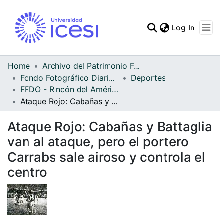
(curren
Log In
Communities & Collec
All of DSpace
Home
Archivo del Patrimonio Fotográfico y Fílmico del Valle del Cauca
Fondo Fotográfico Diario Occidente
Deportes
Statistics
FFDO - Rincón del América - Patrimonial
Ataque Rojo: Cabañas y Battaglia van al ataque, pero el portero Carrabs sale airoso y controla el centro
Ataque Rojo: Cabañas y Battaglia
van al ataque, pero el portero
Carrabs sale airoso y controla el
centro