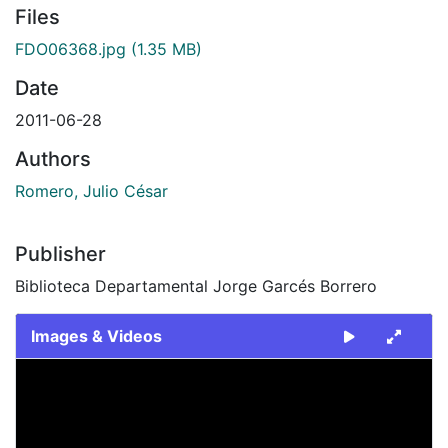
Files
FDO06368.jpg
(1.35 MB)
Date
2011-06-28
Authors
Romero, Julio César
Publisher
Biblioteca Departamental Jorge Garcés Borrero
Images & Videos
Slide 1 of 1