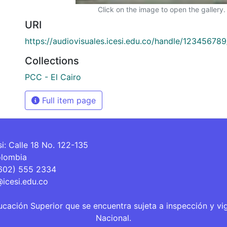
Click on the image to open the gallery.
URI
https://audiovisuales.icesi.edu.co/handle/12345678
Collections
PCC - El Cairo
Full item page
si: Calle 18 No. 122-135
olombia
(602) 555 2334
@icesi.edu.co
ucación Superior que se encuentra sujeta a inspección y vi
Nacional.