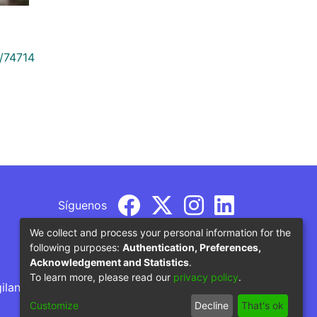
9/74714
Síguenos
We collect and process your personal information for the
following purposes:
Authentication, Preferences,
Acknowledgement and Statistics
.
To learn more, please read our
privacy policy
.
gilancia por parte del Ministerio de Educación
Customize
Decline
That's ok