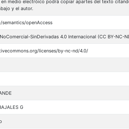
 en medio electróico podrá copiar apartes del texto citando
abajo y el autor.
o/semantics/openAccess
NoComercial-SinDerivadas 4.0 Internacional (CC BY-NC-N
ativecommons.org/licenses/by-nc-nd/4.0/
ANDE
RAJALES G
o