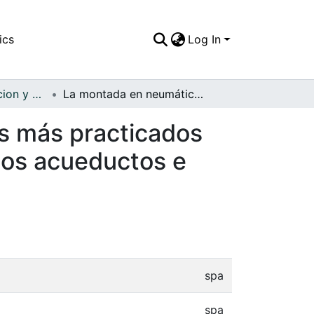
ics
Log In
APFFVC - Recreacion y Paseo - Patrimonial
La montada en neumático es uno de los deportes más practicados en las corrientes de agua que se canalizan para los acueductos e hidroeléctricas
s más practicados
 los acueductos e
spa
spa