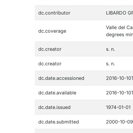
dc.contributor
LIBARDO G
Valle del C
dc.coverage
degrees min
dc.creator
s. n.
dc.creator
s. n.
dc.date.accessioned
2016-10-10T
dc.date.available
2016-10-10T
dc.date.issued
1974-01-01
dc.date.submitted
2000-10-09