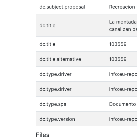
dc.subject.proposal
Recreacion
La montada 
dc.title
canalizan p
dc.title
103559
dc.title.alternative
103559
dc.type.driver
info:eu-rep
dc.type.driver
info:eu-rep
dc.type.spa
Documento 
dc.type.version
info:eu-rep
Files