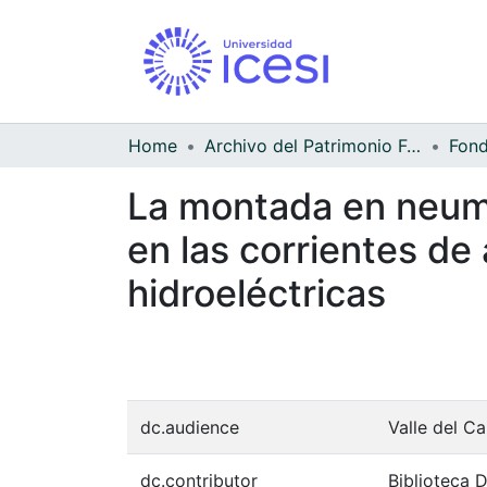
Home
Archivo del Patrimonio Fotográfico y Fílmico del Valle del Cauca
La montada en neumá
en las corrientes de
hidroeléctricas
dc.audience
Valle del C
dc.contributor
Biblioteca 