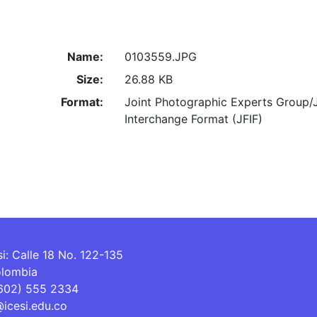
Name:
0103559.JPG
Size:
26.88 KB
Format:
Joint Photographic Experts Group/
Interchange Format (JFIF)
si: Calle 18 No. 122-135
olombia
(602) 555 2334
@icesi.edu.co