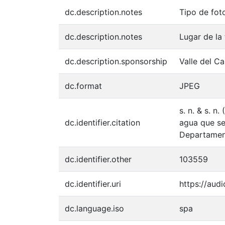
dc.description.notes
Tipo de fot
dc.description.notes
Lugar de la
dc.description.sponsorship
Valle del C
dc.format
JPEG
s. n. & s. 
dc.identifier.citation
agua que se
Departament
dc.identifier.other
103559
dc.identifier.uri
https://aud
dc.language.iso
spa