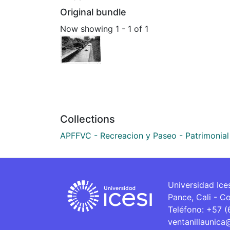
Original bundle
Now showing
1 - 1 of 1
Collections
APFFVC - Recreacion y Paseo - Patrimonial
Universidad Ice
Pance, Cali - C
Teléfono: +57 
ventanillaunica