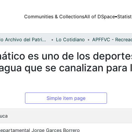
Communities & Collections
All of DSpace
Statist
Fondo Archivo del Patrimonio Fotográfico y Fílmico del Valle del Cauca
Lo Cotidiano
tico es uno de los deporte
 agua que se canalizan para
Simple item page
auca
Departamental Jorge Garces Borrero