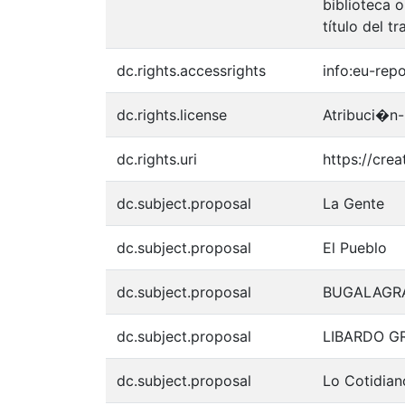
biblioteca o
título del tr
dc.rights.accessrights
info:eu-rep
dc.rights.license
Atribuci�n-
dc.rights.uri
https://cre
dc.subject.proposal
La Gente
dc.subject.proposal
El Pueblo
dc.subject.proposal
BUGALAGR
dc.subject.proposal
LIBARDO G
dc.subject.proposal
Lo Cotidian