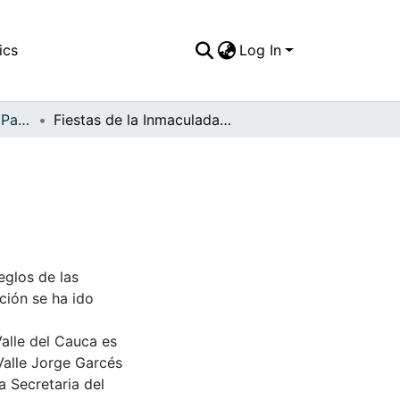
ics
Log In
APFFVC - El Pueblo - Patrimonial
Fiestas de la Inmaculada el 8 de diciembre
eglos de las
ción se ha ido
Valle del Cauca es
Valle Jorge Garcés
a Secretaria del