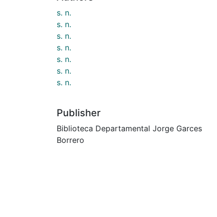
s. n.
s. n.
s. n.
s. n.
s. n.
s. n.
s. n.
Publisher
Biblioteca Departamental Jorge Garces
Borrero