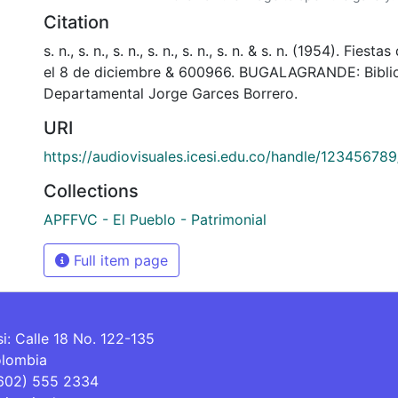
Citation
s. n., s. n., s. n., s. n., s. n., s. n. & s. n. (1954). Fies
el 8 de diciembre & 600966. BUGALAGRANDE: Bibli
Departamental Jorge Garces Borrero.
URI
https://audiovisuales.icesi.edu.co/handle/12345678
Collections
APFFVC - El Pueblo - Patrimonial
Full item page
si: Calle 18 No. 122-135
olombia
(602) 555 2334