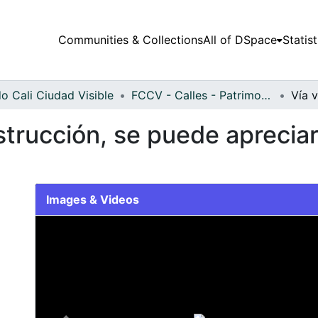
Communities & Collections
All of DSpace
Statist
o Cali Ciudad Visible
FCCV - Calles - Patrimonial
nstrucción, se puede aprecia
Images & Videos
Slide 1 of 1