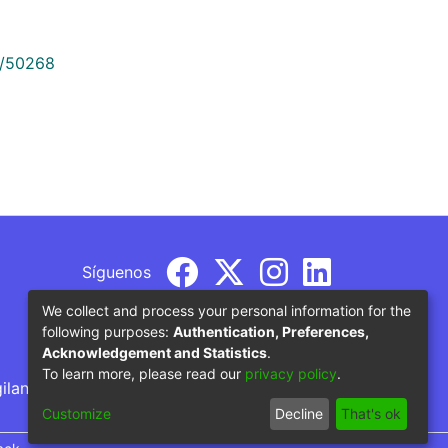
9/50268
Síguenos
We collect and process your personal information for the
following purposes:
Authentication, Preferences,
Acknowledgement and Statistics
.
To learn more, please read our
privacy policy
.
gilancia por parte del Ministerio de Educación
Customize
Decline
That's ok