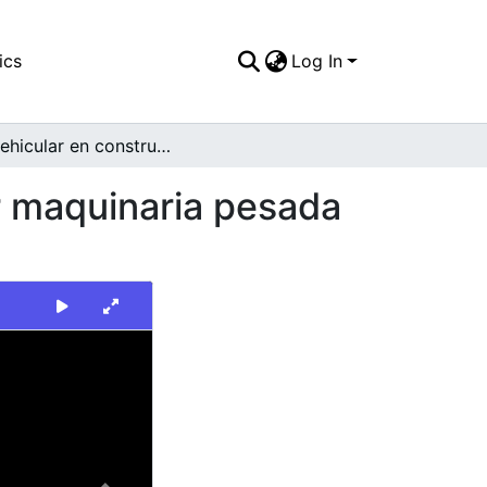
ics
Log In
Vía vehicular en construcción, se puede apreciar maquinaria pesada sobre ella
r maquinaria pesada