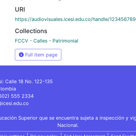
URI
https://audiovisuales.icesi.edu.co/handle/12345678
Collections
FCCV - Calles - Patrimonial
Full item page
si: Calle 18 No. 122-135
olombia
(602) 555 2334
@icesi.edu.co
ucación Superior que se encuentra sujeta a inspección y vi
Nacional.