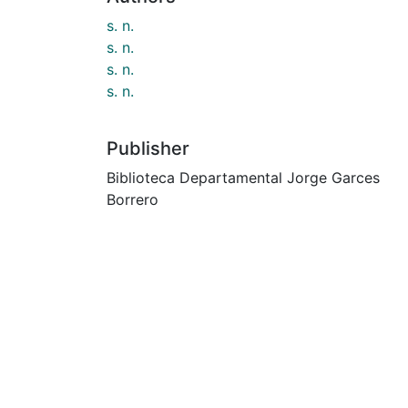
s. n.
s. n.
s. n.
s. n.
Publisher
Biblioteca Departamental Jorge Garces
Borrero