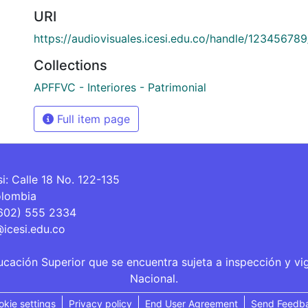
URI
https://audiovisuales.icesi.edu.co/handle/12345678
Collections
APFFVC - Interiores - Patrimonial
Full item page
si: Calle 18 No. 122-135
olombia
(602) 555 2334
@icesi.edu.co
ucación Superior que se encuentra sujeta a inspección y vi
Nacional.
okie settings
Privacy policy
End User Agreement
Send Feedb