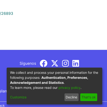
9/26893
Síguenos
We collect and process your personal information for the
following purposes:
Authentication, Preferences,
Acknowledgement and Statistics
.
To learn more, please read our
privacy policy
.
gilancia por parte del Ministerio de Educación
Customize
Decline
That's ok
ack