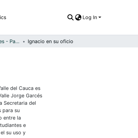
ics
Log In
APFFVC - Interiores - Patrimonial
Ignacio en su oficio
Valle del Cauca es
Valle Jorge Garcés
a Secretaria del
s para su
 entre la
tudiantes e
 el su uso y