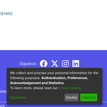
9/91400
Síguenos
We collect and process your personal information for the
following purposes:
Authentication, Preferences,
Acknowledgement and Statistics
.
To learn more, please read our
privacy policy
.
gilancia por parte del Ministerio de Educación
Customize
Decline
That's ok
ack