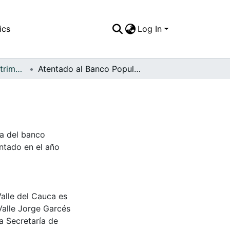
ics
Log In
FFDO - Palmira - Patrimonial
Atentado al Banco Popular
da del banco
entado en el año
Valle del Cauca es
Valle Jorge Garcés
a Secretaría de