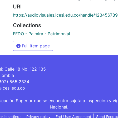
URI
https://audiovisuales.icesi.edu.co/handle/12345678
Collections
FFDO - Palmira - Patrimonial
Full item page
si: Calle 18 No. 122-135
olombia
(602) 555 2334
@icesi.edu.co
ucación Superior que se encuentra sujeta a inspección y vi
Nacional.
okie settings
Privacy policy
End User Agreement
Send Feedb