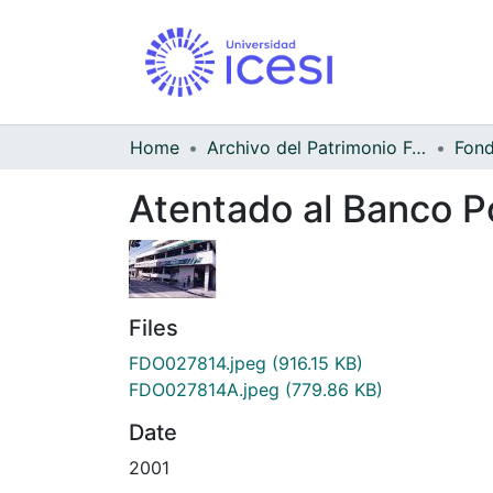
Home
Archivo del Patrimonio Fotográfico y Fílmico del Valle del Cauca
Atentado al Banco P
Files
FDO027814.jpeg
(916.15 KB)
FDO027814A.jpeg
(779.86 KB)
Date
2001