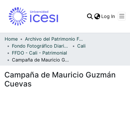
(curren
Log In
Communities & Collec
All of DSpace
Home
Archivo del Patrimonio Fotográfico y Fílmico del Valle del Cauca
Fondo Fotográfico Diario Occidente
Cali
Statistics
FFDO - Cali - Patrimonial
Campaña de Mauricio Guzmán Cuevas
Campaña de Mauricio Guzmán
Cuevas