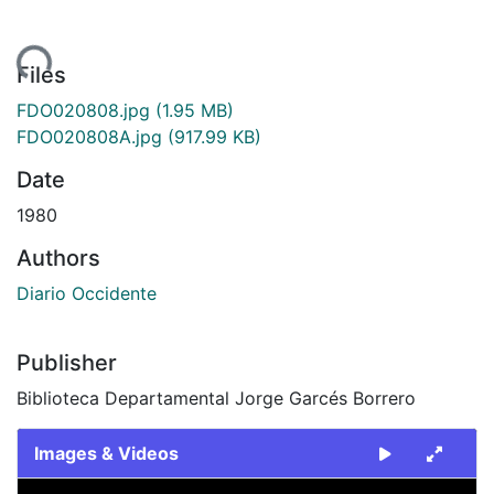
ding...
Files
FDO020808.jpg
(1.95 MB)
FDO020808A.jpg
(917.99 KB)
Date
1980
Authors
Diario Occidente
Publisher
Biblioteca Departamental Jorge Garcés Borrero
Images & Videos
Slide 1 of 2