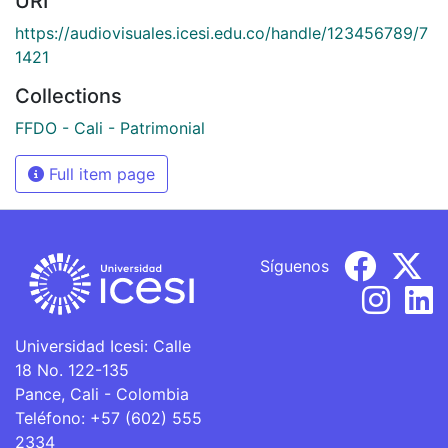
URI
https://audiovisuales.icesi.edu.co/handle/123456789/7
1421
Collections
FFDO - Cali - Patrimonial
Full item page
Síguenos
Universidad Icesi: Calle
18 No. 122-135
Pance, Cali - Colombia
Teléfono: +57 (602) 555
2334