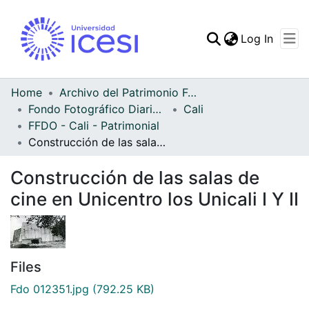
(curren
Log In
Communities & Collec
All of DSpace
Home
Archivo del Patrimonio Fotográfico y Fílmico del Valle del Cauca
Fondo Fotográfico Diario Occidente
Cali
Statistics
FFDO - Cali - Patrimonial
Construcción de las salas de cine en Unicentro los Unicali I Y II
Construcción de las salas de
cine en Unicentro los Unicali I Y II
Files
Fdo 012351.jpg
(792.25 KB)