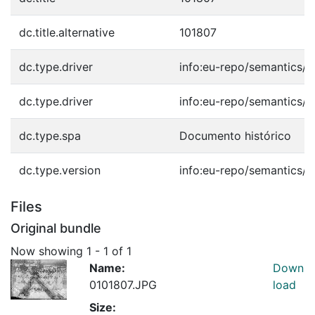
dc.title.alternative
101807
dc.type.driver
info:eu-repo/semantics/o
dc.type.driver
info:eu-repo/semantics/o
dc.type.spa
Documento histórico
dc.type.version
info:eu-repo/semantics/p
Files
Original bundle
Now showing
1 - 1 of 1
Name:
Down
0101807.JPG
load
Size: