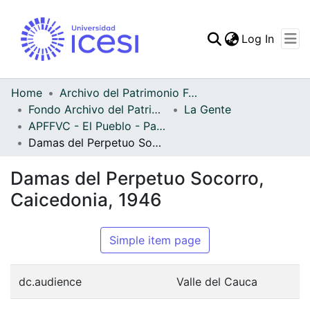
(curren
Log In
Communities & Collec
All of DSpace
Home
Archivo del Patrimonio Fotográfico y Fílmico del Valle del Cauca
Fondo Archivo del Patrimonio Fotográfico y Fílmico del Valle del Cauca
La Gente
Statistics
APFFVC - El Pueblo - Patrimonial
Damas del Perpetuo Socorro, Caicedonia, 1946
Damas del Perpetuo Socorro,
Caicedonia, 1946
Simple item page
dc.audience
Valle del Cauca