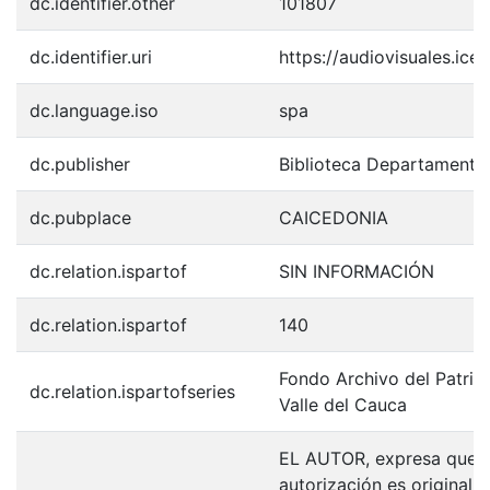
dc.identifier.other
101807
dc.identifier.uri
https://audiovisuales.ic
dc.language.iso
spa
dc.publisher
Biblioteca Departamenta
dc.pubplace
CAICEDONIA
dc.relation.ispartof
SIN INFORMACIÓN
dc.relation.ispartof
140
Fondo Archivo del Patrim
dc.relation.ispartofseries
Valle del Cauca
EL AUTOR, expresa que la
autorización es original y