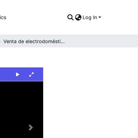
ics
Log In
Venta de electrodomésticos Cali Sears 82.
Next