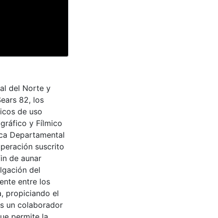
al del Norte y
ears 82, los
icos de uso
ográfico y Fílmico
teca Departamental
peración suscrito
fin de aunar
lgación del
ente entre los
a, propiciando el
es un colaborador
que permite la