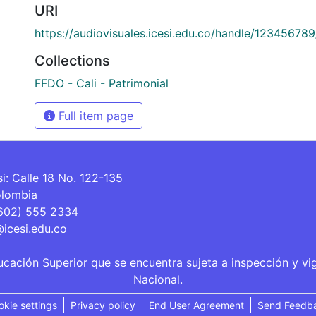
URI
https://audiovisuales.icesi.edu.co/handle/12345678
Collections
FFDO - Cali - Patrimonial
Full item page
si: Calle 18 No. 122-135
olombia
(602) 555 2334
@icesi.edu.co
ucación Superior que se encuentra sujeta a inspección y vi
Nacional.
okie settings
Privacy policy
End User Agreement
Send Feedb