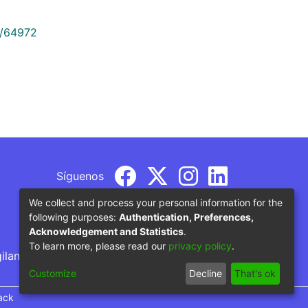
9/64972
Síguenos
We collect and process your personal information for the
following purposes:
Authentication, Preferences,
Acknowledgement and Statistics
.
To learn more, please read our
privacy policy
.
gilancia por parte del Ministerio de Educación
Customize
Decline
That's ok
ack