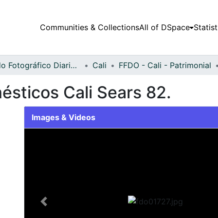
Communities & Collections
All of DSpace
Statist
Fondo Fotográfico Diario Occidente
Cali
FFDO - Cali - Patrimonial
ésticos Cali Sears 82.
Images & Videos
Slide 1 of 1
Previous