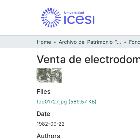
Home
Archivo del Patrimonio Fotográfico y Fílmico del Valle del Cauca
Venta de electrodom
Files
fdo01727.jpg
(589.57 KB)
Date
1982-09-22
Authors