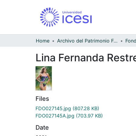
Home
Archivo del Patrimonio Fotográfico y Fílmico del Valle del Cauca
Lina Fernanda Restr
Files
FDO027145.jpg
(807.28 KB)
FDO027145A.jpg
(703.97 KB)
Date