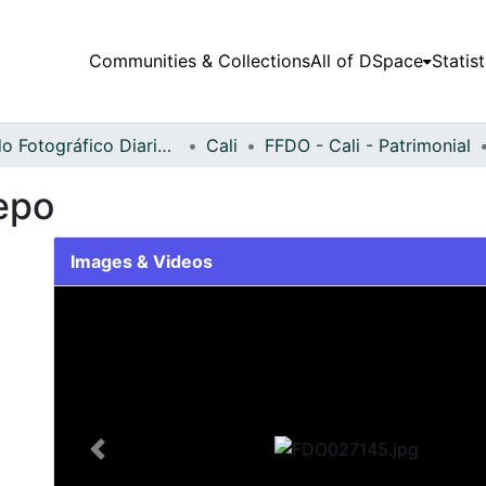
Communities & Collections
All of DSpace
Statist
Fondo Fotográfico Diario Occidente
Cali
FFDO - Cali - Patrimonial
epo
Images & Videos
Slide 1 of 2
Previous