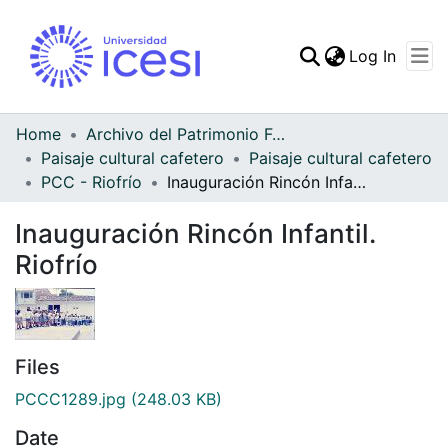
(curren
Log In
Communities & Collec
All of DSpace
Home
Archivo del Patrimonio Fotográfico y Fílmico del Valle del Cauca
Paisaje cultural cafetero
Paisaje cultural cafetero
Statistics
PCC - Riofrío
Inauguración Rincón Infantil. Riofrío
Inauguración Rincón Infantil.
Riofrío
Files
PCCC1289.jpg
(248.03 KB)
Date