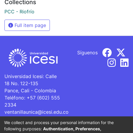
Collections
PCC - Riofrío
Full item page
Síguenos
Universidad Icesi: Calle
18 No. 122-135
Pance, Cali - Colombia
Teléfono: +57 (602) 555
2334
ventanillaunica@icesi.edu.co
We collect and process your personal information for the
La Universidad Icesi es una Institución de Educación
following purposes:
Authentication, Preferences,