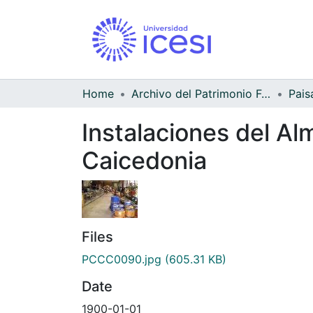
Home
Archivo del Patrimonio Fotográfico y Fílmico del Valle del Cauca
Pais
Instalaciones del Al
Caicedonia
Files
PCCC0090.jpg
(605.31 KB)
Date
1900-01-01