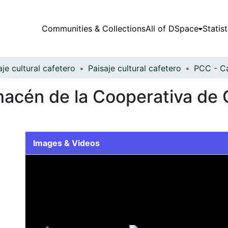
Communities & Collections
All of DSpace
Statist
aje cultural cafetero
Paisaje cultural cafetero
PCC - C
macén de la Cooperativa de 
Images & Videos
Slide 1 of 1