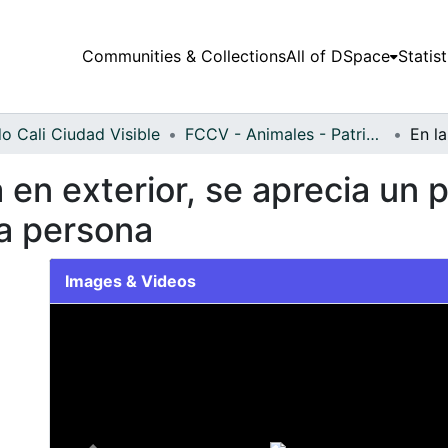
Communities & Collections
All of DSpace
Statist
o Cali Ciudad Visible
FCCV - Animales - Patrimonial
en exterior, se aprecia un p
na persona
Images & Videos
Slide 1 of 1