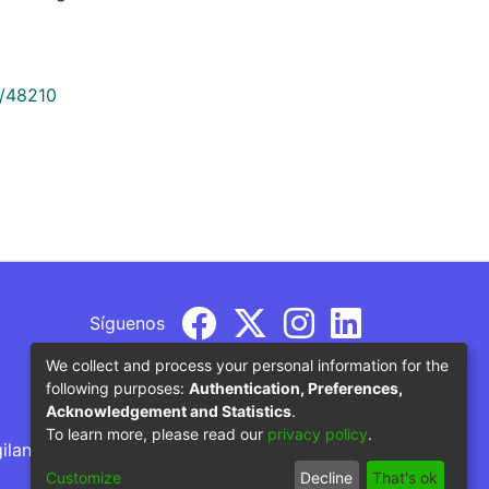
9/48210
Síguenos
We collect and process your personal information for the
following purposes:
Authentication, Preferences,
Acknowledgement and Statistics
.
To learn more, please read our
privacy policy
.
gilancia por parte del Ministerio de Educación
Customize
Decline
That's ok