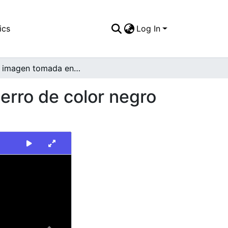
ics
Log In
En la imagen tomada en exterior, se aprecia un perro de color negro junto a un árbol y una persona
erro de color negro