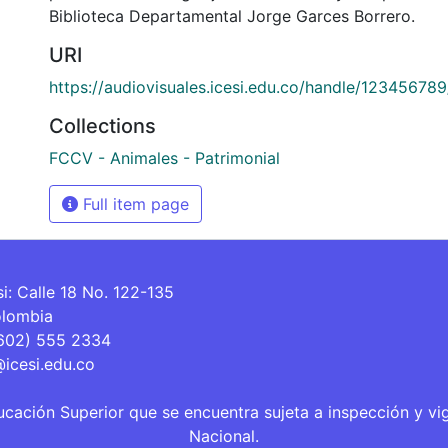
Biblioteca Departamental Jorge Garces Borrero.
URI
https://audiovisuales.icesi.edu.co/handle/12345678
Collections
FCCV - Animales - Patrimonial
Full item page
si: Calle 18 No. 122-135
olombia
(602) 555 2334
@icesi.edu.co
ucación Superior que se encuentra sujeta a inspección y vi
Nacional.