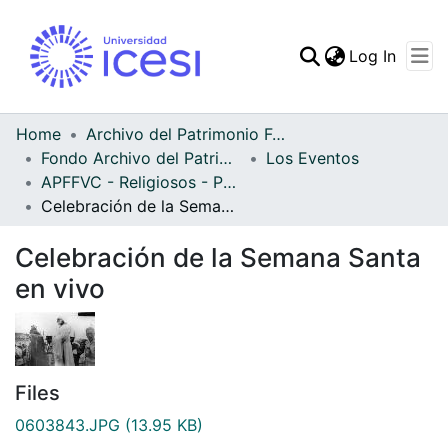
(curren
Log In
Communities & Collec
All of DSpace
Home
Archivo del Patrimonio Fotográfico y Fílmico del Valle del Cauca
Fondo Archivo del Patrimonio Fotográfico y Fílmico del Valle del Cauca
Los Eventos
Statistics
APFFVC - Religiosos - Patrimonial
Celebración de la Semana Santa en vivo
Celebración de la Semana Santa
en vivo
Files
0603843.JPG
(13.95 KB)