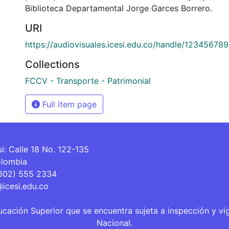
Biblioteca Departamental Jorge Garces Borrero.
URI
https://audiovisuales.icesi.edu.co/handle/12345678
Collections
FCCV - Transporte - Patrimonial
Full item page
si: Calle 18 No. 122-135
olombia
(602) 555 2334
@icesi.edu.co
ucación Superior que se encuentra sujeta a inspección y vi
Nacional.