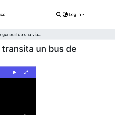
ics
Log In
Plano general de una vía pavimentada por la que transita un bus de color crema y rojo
 transita un bus de