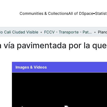
Communities & Collections
All of DSpace
Statist
o Cali Ciudad Visible
FCCV - Transporte - Patrimonial
 vía pavimentada por la que
Images & Videos
Slide 1 of 1