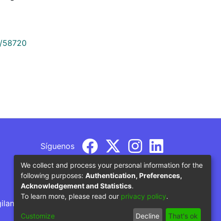
9/58720
Síguenos
We collect and process your personal information for the
following purposes:
Authentication, Preferences,
Acknowledgement and Statistics
.
To learn more, please read our
privacy policy
.
gilancia por parte del Ministerio de Educación
Customize
Decline
That's ok