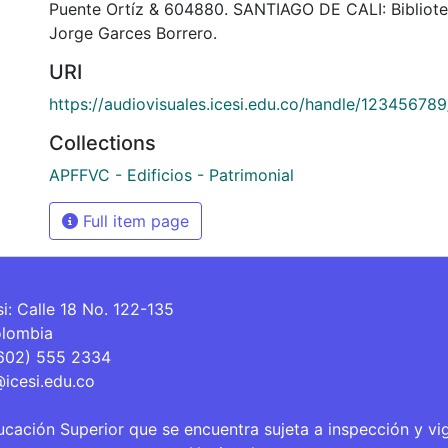
Puente Ortíz & 604880. SANTIAGO DE CALI: Bibliot
Jorge Garces Borrero.
URI
https://audiovisuales.icesi.edu.co/handle/12345678
Collections
APFFVC - Edificios - Patrimonial
Full item page
si: Calle 18 No. 122-135
olombia
(602) 555 2334
@icesi.edu.co
ucación Superior que se encuentra sujeta a inspección y vi