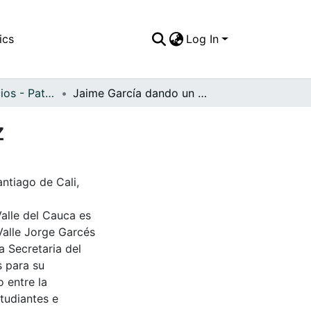
ics
Log In
APFFVC - Edificios - Patrimonial
Jaime García dando un paseo por el Puente Ortíz
z
ntiago de Cali,
Valle del Cauca es
Valle Jorge Garcés
a Secretaria del
s para su
 entre la
tudiantes e