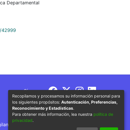
eca Departamental
9/42999
Síguenos
Recopilamos y procesamos su información personal para
los siguientes propósitos:
Autenticación, Preferencias,
Reconocimiento y Estadísticas
.
Para obtener más información, lea nuestra
política de
privacidad
.
gilancia por parte del Ministerio de Educación