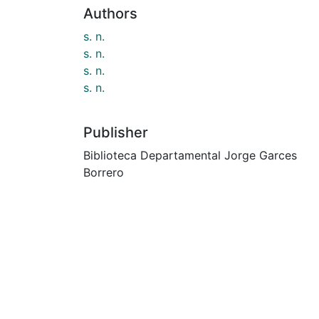
Authors
s. n.
s. n.
s. n.
s. n.
Publisher
Biblioteca Departamental Jorge Garces
Borrero