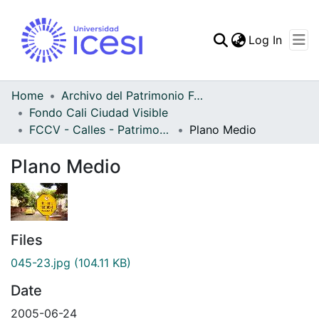
(curren
Log In
Communities & Collec
All of DSpace
Home
Archivo del Patrimonio Fotográfico y Fílmico del Valle del Cauca
Fondo Cali Ciudad Visible
Statistics
FCCV - Calles - Patrimonial
Plano Medio
Plano Medio
Files
045-23.jpg
(104.11 KB)
Date
2005-06-24