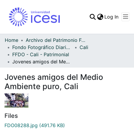
(curren
Log In
Communities & Collec
All of DSpace
Home
Archivo del Patrimonio Fotográfico y Fílmico del Valle del Cauca
Fondo Fotográfico Diario Occidente
Cali
Statistics
FFDO - Cali - Patrimonial
Jovenes amigos del Medio Ambiente puro, Cali
Jovenes amigos del Medio
Ambiente puro, Cali
Files
FDO08288.jpg
(491.76 KB)