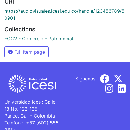
URI
https://audiovisuales.icesi.edu.co/handle/123456789/5
0901
Collections
FCCV - Comercio - Patrimonial
Full item page
Síguenos
Universidad Icesi: Calle
18 No. 122-135
Pance, Cali - Colombia
Teléfono: +57 (602) 555
2334