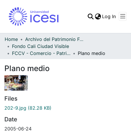
(curren
Log In
Communities & Collec
All of DSpace
Home
Archivo del Patrimonio Fotográfico y Fílmico del Valle del Cauca
Fondo Cali Ciudad Visible
Statistics
FCCV - Comercio - Patrimonial
Plano medio
Plano medio
Files
202-9.jpg
(82.28 KB)
Date
2005-06-24