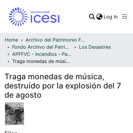
(curren
Log In
Communities & Collec
All of DSpace
Home
Archivo del Patrimonio Fotográfico y Fílmico del Valle del Cauca
Fondo Archivo del Patrimonio Fotográfico y Fílmico del Valle del Cauca
Los Desastres
Statistics
APFFVC - Incendios - Patrimonial
Traga monedas de música, destruído por la explosión del 7 de agosto
Traga monedas de música,
destruído por la explosión del 7
de agosto