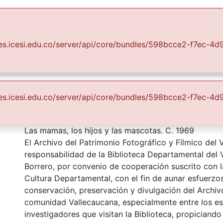
Communities & Collections
All of DSpace
Statist
uales.icesi.edu.co/server/api/core/bundles/598bcce2-f7ec-
Fondo Archivo del Patrimonio Fotográfico y Fílmico del Valle del Cauca
Lo Cotidiano
 y las mascotas
uales.icesi.edu.co/server/api/core/bundles/598bcce2-f7ec-
Description
Las mamas, los hijos y las mascotas. C. 1969
El Archivo del Patrimonio Fotográfico y Fílmico del 
responsabilidad de la Biblioteca Departamental del 
Borrero, por convenio de cooperación suscrito con l
Cultura Departamental, con el fin de aunar esfuerzo
conservación, preservación y divulgación del Archivo
comunidad Vallecaucana, especialmente entre los es
investigadores que visitan la Biblioteca, propiciando