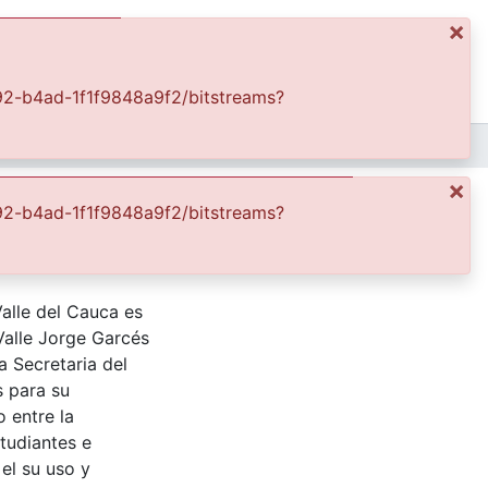
×
ics
Log In
4d92-b4ad-1f1f9848a9f2/bitstreams?
APFFVC - Moda - Patrimonial
Las mamas, los hijos y las mascotas
×
4d92-b4ad-1f1f9848a9f2/bitstreams?
Valle del Cauca es
Valle Jorge Garcés
a Secretaria del
s para su
 entre la
tudiantes e
 el su uso y