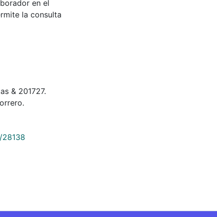
aborador en el
rmite la consulta
tas & 201727.
orrero.
9/28138