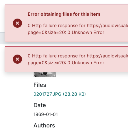
Error obtaining files for this item
0 Http failure response for https://audiovis
page=0&size=20: 0 Unknown Error
Home
Archivo del Patrimonio Fotográfico y Fílmico del Valle del Cauca
Las mamas, los hijos
0 Http failure response for https://audiovis
page=0&size=20: 0 Unknown Error
Files
0201727.JPG
(28.28 KB)
Date
1969-01-01
Authors