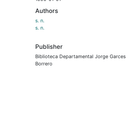
Authors
s. n.
s. n.
Publisher
Biblioteca Departamental Jorge Garces
Borrero