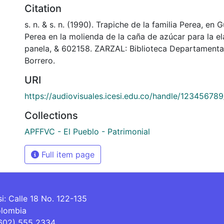
Citation
s. n. & s. n. (1990). Trapiche de la familia Perea, en 
Perea en la molienda de la caña de azúcar para la e
panela, & 602158. ZARZAL: Biblioteca Departamenta
Borrero.
URI
https://audiovisuales.icesi.edu.co/handle/12345678
Collections
APFFVC - El Pueblo - Patrimonial
Full item page
si: Calle 18 No. 122-135
olombia
(602) 555 2334