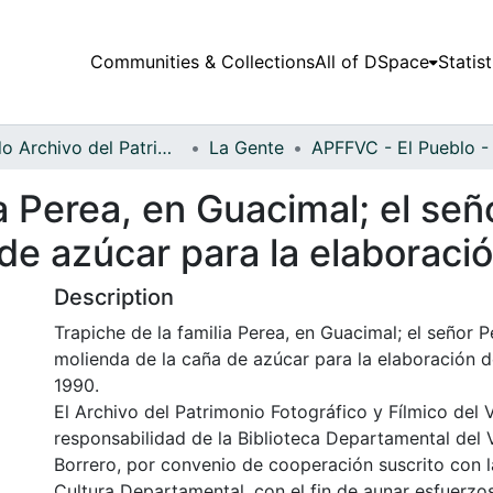
Communities & Collections
All of DSpace
Statist
Fondo Archivo del Patrimonio Fotográfico y Fílmico del Valle del Cauca
La Gente
a Perea, en Guacimal; el señ
de azúcar para la elaboraci
Description
Trapiche de la familia Perea, en Guacimal; el señor P
molienda de la caña de azúcar para la elaboración de
1990.
El Archivo del Patrimonio Fotográfico y Fílmico del 
responsabilidad de la Biblioteca Departamental del 
Borrero, por convenio de cooperación suscrito con l
Cultura Departamental, con el fin de aunar esfuerzo