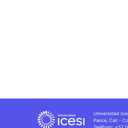
Universidad Ice
Pance, Cali - C
Teléfono: +57 