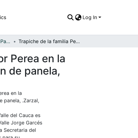
ics
Log In
APFFVC - El Pueblo - Patrimonial
Trapiche de la familia Perea, en Guacimal; el señor Perea en la molienda de la caña de azúcar para la elaboración de panela,
or Perea en la
ón de panela,
erea en la
 panela, .Zarzal,
Valle del Cauca es
Valle Jorge Garcés
a Secretaria del
s para su