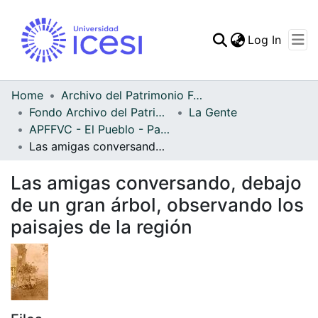
(curren
Log In
Communities & Collec
All of DSpace
Home
Archivo del Patrimonio Fotográfico y Fílmico del Valle del Cauca
Fondo Archivo del Patrimonio Fotográfico y Fílmico del Valle del Cauca
La Gente
Statistics
APFFVC - El Pueblo - Patrimonial
Las amigas conversando, debajo de un gran árbol, observando los paisajes de la región
Las amigas conversando, debajo
de un gran árbol, observando los
paisajes de la región