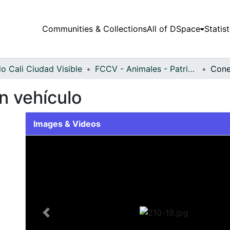
Communities & Collections
All of DSpace
Statist
o Cali Ciudad Visible
FCCV - Animales - Patrimonial
n vehículo
Images & Videos
Slide 1 of 1
Previous