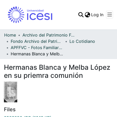
(curren
Log In
Communities & Collec
All of DSpace
Home
Archivo del Patrimonio Fotográfico y Fílmico del Valle del Cauca
Fondo Archivo del Patrimonio Fotográfico y Fílmico del Valle del Cauca
Lo Cotidiano
Statistics
APFFVC - Fotos Familiares - Patrimonial
Hermanas Blanca y Melba López en su priemra comunión
Hermanas Blanca y Melba López
en su priemra comunión
Files