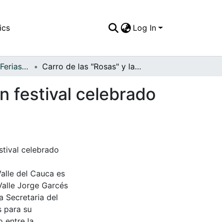
ics
Log In
APFFVC - Fiestas, Ferias y Carnavales - Patrimonial
Carro de las "Rosas" y las "Maravillas", durante un festival celebrado en el municipio
un festival celebrado
estival celebrado
Valle del Cauca es
Valle Jorge Garcés
a Secretaria del
s para su
 entre la