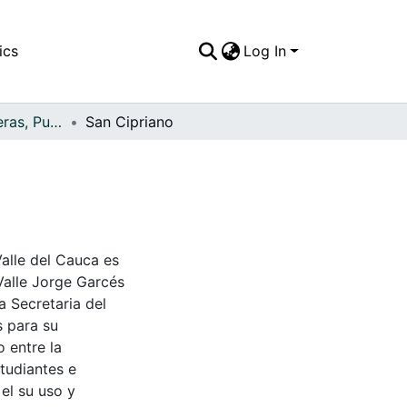
ics
Log In
APFFVC - Carreteras, Puentes - Patrimonial
San Cipriano
Valle del Cauca es
Valle Jorge Garcés
a Secretaria del
s para su
 entre la
tudiantes e
 el su uso y