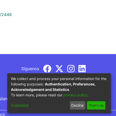
9/2448
Síguenos
We collect and process your personal information for the
following purposes:
Authentication, Preferences,
Acknowledgement and Statistics
.
To learn more, please read our
privacy policy
.
gilancia por parte del Ministerio de Educación
Customize
Decline
That's ok
ack