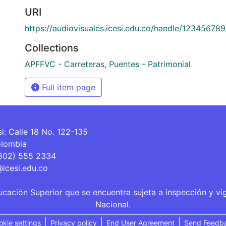
URI
https://audiovisuales.icesi.edu.co/handle/12345678
Collections
APFFVC - Carreteras, Puentes - Patrimonial
Full item page
si: Calle 18 No. 122-135
olombia
(602) 555 2334
@icesi.edu.co
ucación Superior que se encuentra sujeta a inspección y vi
Nacional.
okie settings
Privacy policy
End User Agreement
Send Feedb